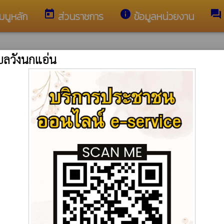
today
info
forum
มนูหลัก
ส่วนราชการ
ข้อมูลหน่วยงาน
บลวังนกแอ่น
ประกาศรายชื่อผู้ชนะการเสนอราคา
ปรษณีย์อิเล็กทรอนิกส์กลาง (อีเมลกลาง) :
saraban@wa
อีเมล : wangnok
กแอ่น
โทร : 055-000-8
public
อ่น
พัฒนาระบบ :
www.ts-local.com
นโยบายเว็บไซต์
นโย