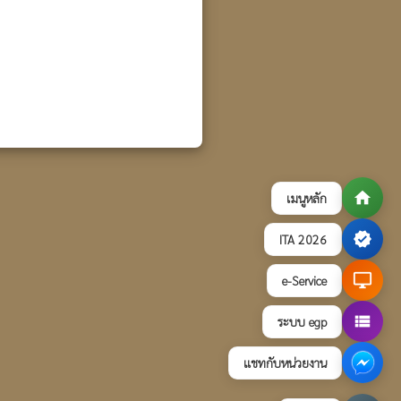
home
เมนูหลัก
verified
ITA 2026
desktop_windows
e-Service
view_list
ระบบ egp
แชทกับหน่วยงาน