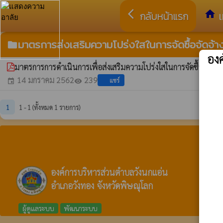
arrow_back_ios
home
กลับหน้าแรก
เ
มาตรการส่งเสริมความโปร่งใสในการจัดซื้อจัดจ้า
folder
อง
มาตรการการดำเนินการเพื่อส่งเสริมความโปร่งใสในการจัดซื้อจัดจ้า
14 มกราคม 2562
239
แชร์
event
visibility
1
1 - 1 (ทั้งหมด 1 รายการ)
องค์การบริหารส่วนตำบลวังนกแอ่น
อำเภอวังทอง จังหวัดพิษณุโลก
ผู้ดูแลระบบ
พัฒนาระบบ