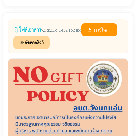
ไฟล์เอกสาร
attach_file
ดาวน์โหลด
vZRpZUoTue32152.jpg
file_download
คัดลอกลิงก์
link