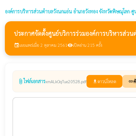
องค์การบริหารส่วนตำบลวังนกแอ่น
อำเภอวังทอง จังหวัดพิษณุโลก
›
ศู
ประกาศจัดตั้งศูนย์บริการร่วมองค์การบริหารส่วน
เผยแพร่เมื่อ 2 ตุลาคม 2561
เปิดอ่าน 215 ครั้ง
event
visibility
ไฟล์เอกสาร
attach_file
ดาวน์โหลด
ค
xmALkOqTue20528.pdf
file_download
link