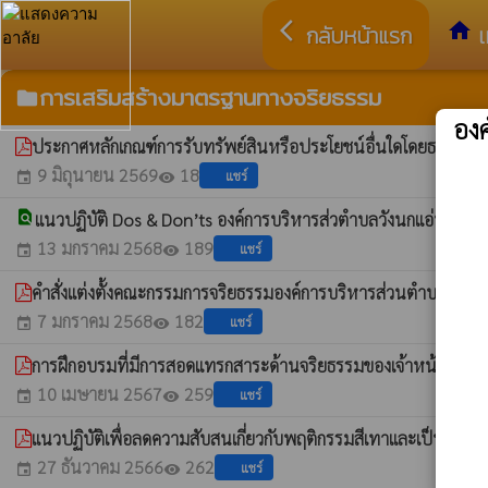
arrow_back_ios
home
กลับหน้าแรก
เ
การเสริมสร้างมาตรฐานทางจริยธรรม
folder
อง
ประกาศหลักเกณฑ์การรับทรัพย์สินหรือประโยชน์อื่นใดโดยธรรมจ
9 มิถุนายน 2569
18
แชร์
event
visibility
find_in_page
แนวปฏิบัติ Dos & Don’ts องค์การบริหารส่วตำบลวังนกแอ่น
whatshot
13 มกราคม 2568
189
แชร์
event
visibility
คำสั่งแต่งตั้งคณะกรรมการจริยธรรมองค์การบริหารส่วนตำบลวังนก
7 มกราคม 2568
182
แชร์
event
visibility
การฝึกอบรมที่มีการสอดแทรกสาระด้านจริยธรรมของเจ้าหน้าที่ขอ
10 เมษายน 2567
259
แชร์
event
visibility
แนวปฏิบัติเพื่อลดความสับสนเกี่ยวกับพฤติกรรมสีเทาและเป็นแ
27 ธันวาคม 2566
262
แชร์
event
visibility