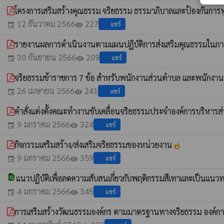
โครงการเสริมสร้างคุณธรรม จริยธรรม ธรรมาภิบาลและป้องกันการท
12 ธันวาคม 2566
227
แชร์
event
visibility
รายงานผลการดำเนินงานตามแผนปฏิบัติการส่งเสริมคุณธรรมในภ
30 กันยายน 2566
209
แชร์
event
visibility
จริยธรรมข้าราชการ 7 ข้อ สำหรับพนักงานส่วนตำบล และพนักงาน
26 เมษายน 2566
241
แชร์
event
visibility
คำสั่งแต่งตั้งคณะทำงานขับเคลื่อนจริยธรรมประจำองค์การบริหาร
9 มกราคม 2566
324
แชร์
event
visibility
กิจกรรมเสริมสร้าง/ส่งเสริมจริยธรรมของหน่วยงาน
whatshot
9 มกราคม 2566
359
แชร์
event
visibility
find_in_page
แนวปฏิบัติเพื่อลดความสับสนเกี่ยวกับพฤติกรรมสีเทาและเป็น
4 มกราคม 2566
345
แชร์
event
visibility
การเสริมสร้างวัฒนธรรมองค์กร ตามมาตรฐานทางจริยธรรม องค์ก