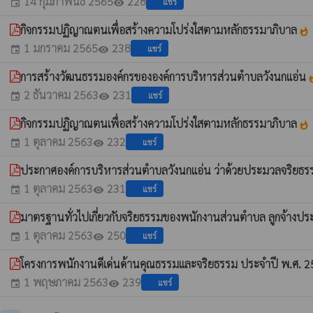
14 กุมภาพันธ์ 2565
228
แชร์
event
visibility
กิจกรรมปฏิญาณตนเพื่อสร้างความโปร่งใสตามหลักธรรมาภิบาล
whatshot
1 มกราคม 2565
238
แชร์
event
visibility
การสร้างวัฒนธรรมองค์กรขององค์การบริหารส่วนตำบลวังนกแอ่น
what
2 ธันวาคม 2563
231
แชร์
event
visibility
กิจกรรมปฏิญาณตนเพื่อสร้างความโปร่งใสตามหลักธรรมาภิบาล
whatshot
1 ตุลาคม 2563
232
แชร์
event
visibility
ประกาศองค์การบริหารส่วนตำบลวังนกแอ่น ว่าด้วยประมวลจริยธ
1 ตุลาคม 2563
231
แชร์
event
visibility
มาตรฐานทั่วไปเกี่ยวกับจริยธรรมของพนักงานส่วนตำบล ลูกจ้างป
1 ตุลาคม 2563
250
แชร์
event
visibility
โครงการพนักงานดีเด่นด้านคุณธรรมและจริยธรรม ประจำปี พ.ศ. 
1 พฤษภาคม 2563
239
แชร์
event
visibility